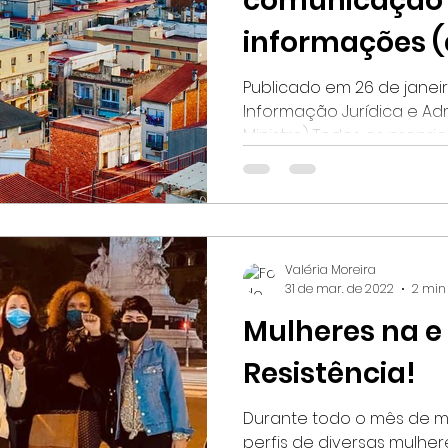
comunicação
informações (
para os propri
Publicado em 26 de janei
Informação Jurídica e Adm
imóveis em 20
Ministro) Todos os propriet
Valéria Moreira
31 de mar. de 2022
2 min 
Mulheres na e
Resistência!
Durante todo o mês de m
perfis de diversas mulhe