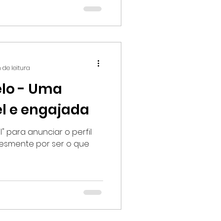
 de leitura
elo - Uma
el e engajada
l" para anunciar o perfil
plesmente por ser o que