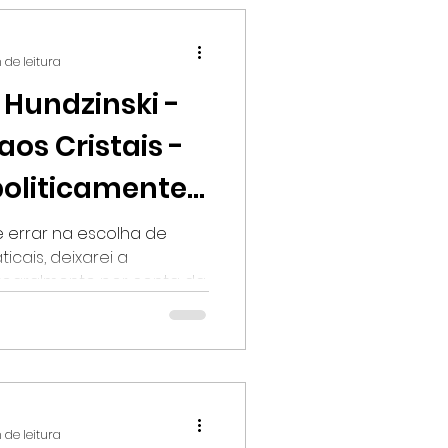
 de leitura
 Hundzinski -
aos Cristais -
oliticamente
e errar na escolha de
cais, deixarei a
egralmente por conta da...
 de leitura