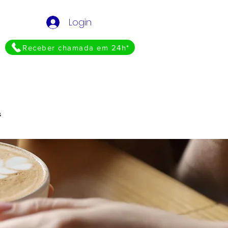
Login
Receber chamada em 24h*
s