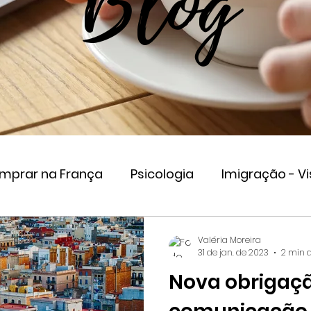
Blog
omprar na França
Psicologia
Imigração - Vi
eender na França
Valéria Moreira
31 de jan. de 2023
2 min d
Nova obrigaç