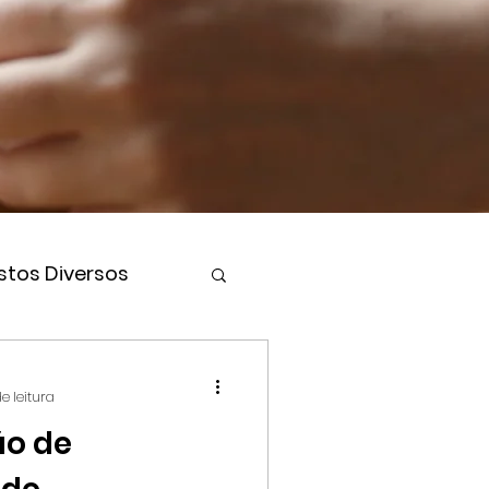
stos Diversos
e leitura
ão de