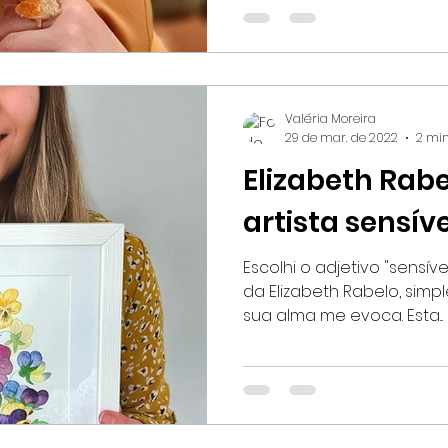
Valéria Moreira
29 de mar. de 2022
2 min
Elizabeth Rab
artista sensív
Escolhi o adjetivo "sensíve
da Elizabeth Rabelo, sim
sua alma me evoca. Esta...