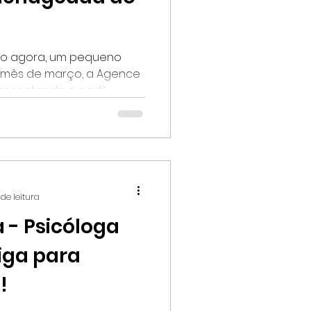
o agora, um pequeno
o mês de março, a Agence
stará apresentando o perfil...
de leitura
 - Psicóloga
iga para
!