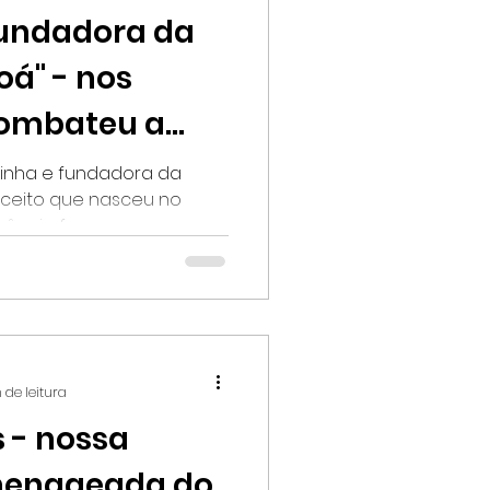
Fundadora da
oá" - nos
ombateu a
zinha e fundadora da
ue nasceu no
..
vência franco...
 de leitura
 - nossa
menageada do