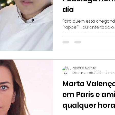
dia
Para quem está chegand
"rappel" - durante todo 
Me Voilà está e e
Valéria Moreira
21 de mar. de 2022
2 min 
Marta Valença
em Paris e am
qualquer hora