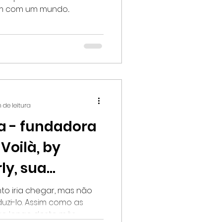
 com um mundo...
 de leitura
ra - fundadora
Voilà, by
ly, sua
o iria chegar, mas não
uzi-lo. Assim como as
 longo deste mês,...