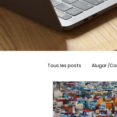
Tous les posts
Alugar /C
Viver na França
Empr