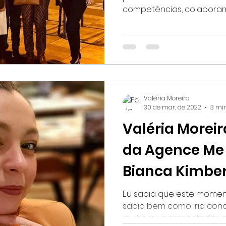
competências, colaboram
Valéria Moreira
30 de mar. de 2022
3 min
Valéria Morei
da Agence Me 
Bianca Kimber
primogênita!
Eu sabia que este moment
sabia bem como iria cond
mulheres apresentadas ao