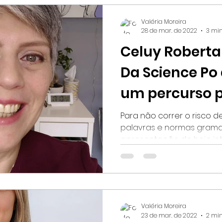
Valéria Moreira
28 de mar. de 2022
3 min
Celuy Roberta
Da Science Po 
um percurso p
correto!
Para não correr o risco d
palavras e normas gramati
apresentação de hoje int
Valéria Moreira
23 de mar. de 2022
2 min