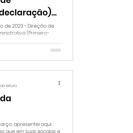
 de
declaração)
etários de
ro de 2023 - Direção de
inistrativa (Primeiro-
23
ários estão...
de leitura
 da
arço, apresentei aqui
res que em suas escalas e