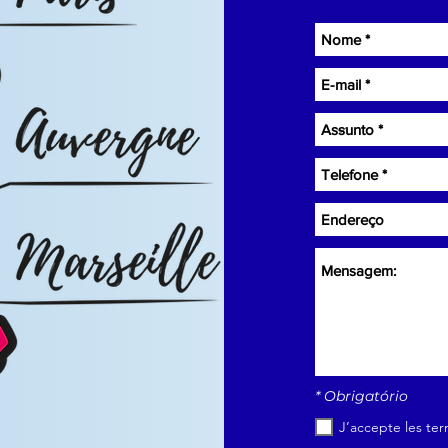
* Obrigatório
J’accepte les ter