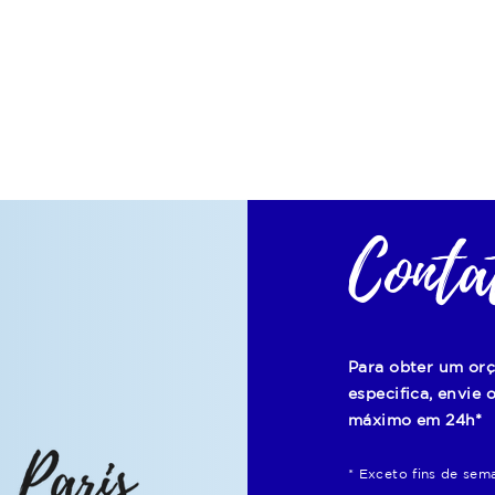
Conta
Para obter um or
especifica, envie
máximo em 24h*
* Exceto fins de sem