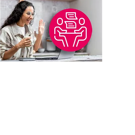
Consultoria Personalizada
Agende sua consultoria sob
medida, tratando
o assunto que
tem tirado o seu sono: Sécurité
Sociale, CAF, Pôle Emploi,
assuntos envolvendo Prefeituras
ou qualquer outra formalidade
administrativa.
leia mais