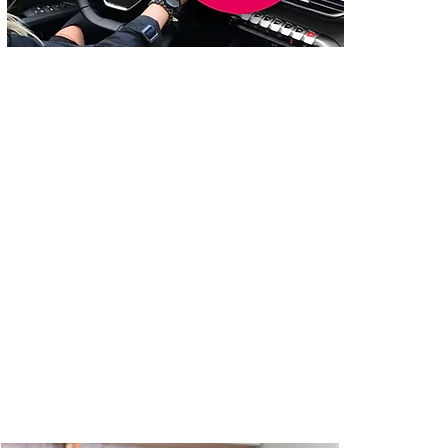
Mudança CNH
Permis de Conduire
Muitos encontram dificuldade em
realizar certos trâmites
administrativos, mesmo quando
eles são gratuitos e on-line. Se este
é o seu caso, confie a mudança de
sua CNH para quem sabe como
fazer. Contrate nossos serviços.
leia mais