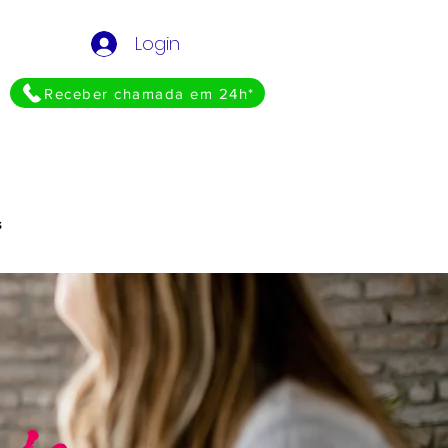
Login
Receber chamada em 24h*
s