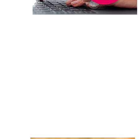
Certificado
Digital
Solicite o seu certificado digital, segundo
as normas ICP Brasil e economize tempo
e dinheiro, não necessitando ir ao Brasil
para tratar assuntos notariais ou da
administração pública brasileira.
Não sabe ainda o que é ou para que serve?
Saiba mais no link abaixo.
leia mais