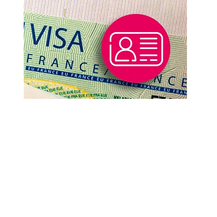
Renovação Titre
de Séjour
Quer seja para renovar um Titre de
Séjour, quer seja para regularizá-lo
pela primeira vez, este processo
pode torna-se uma fonte de stress
e angústia, principalmente quando
assuntos administrativos não é o
seu forte.
leia mais