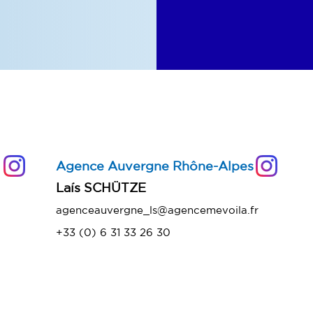
Agence Auvergne Rhône-Alpes
​Laís SCHÜTZE
agenceauvergne_ls@agencemevoila.fr
+33 (0) 6 31 33 26 30