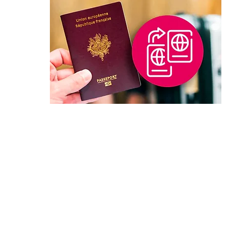
Pedido de Naturalização
Você sabia que após 5 anos de
estabilidade em território francês,
é possível pedir sua naturalização?
Este tempo cai para somente 2
anos, se você tiver realizado estudo
superior por aqui.