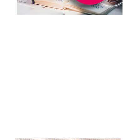
Declaração Imposto
de Renda
Todo cidadão regularizado ou não,
instalado há mais de 183 dias em
território francês, tem a obrigação
de fazer Declaração de Renda,
mesmo que a mesma seja de 0€. As
declarações são feitas entre meados
de abril e fim de maio de cada ano.
leia mais