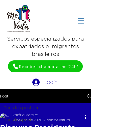
Serviços especializados para
expatriados e imigrantes
brasileiros
Receber chamada em 24h*
Login
Post
Tous les posts
Valéria Moreira
Tous les posts
14 de abr. de 2020
12 min de leitura