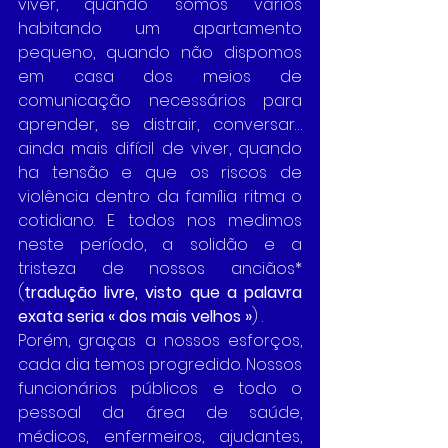
viver, quando somos vários 
habitando um apartamento 
pequeno, quando não dispomos 
em casa dos meios de 
comunicação necessários para 
aprender, se distrair, conversar… 
ainda mais difícil de viver, quando 
ha tensão e que os riscos de 
violência dentro da família ritma o 
cotidiano. E todos nos medimos 
neste período, a solidão e a 
tristeza de nossos anciãos* 
(
tradução livre, visto que a palavra 
exata seria « dos mais velhos »
) . 
Porém, graças a nossos esforços, 
cada dia temos progredido. Nossos 
funcionários públicos e todo o 
pessoal da área de saúde, 
médicos, enfermeiros, ajudantes, 