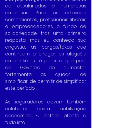
de assalariados e numerosas 
empresas. Para os artesãos, 
comerciantes, profissionais liberais 
e empreendedores, o fundo de 
solidariedade traz uma primeira 
resposta, mas eu conheço sua 
angustia, as cargas/taxas que 
continuam à chegar, os aluguéis, 
empréstimos… é por isto que pedi 
ao Governo de aumentar 
fortemente as ajudas, de 
simplificar, de permitir de simplificar 
este período…
As seguradoras devem também 
colaborar nesta mobilização 
econômica. Eu estarei atento à 
tudo isto. 