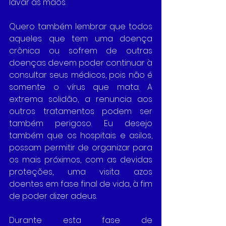
lavar as mãos. 
Quero também lembrar que todos 
aqueles que tem uma doença 
crônica ou sofrem de outras 
doenças devem poder continuar à 
consultar seus médicos, pois não é 
somente o vírus que mata. A 
extrema solidão, a renuncia aos 
outros tratamentos podem ser 
também perigoso. Eu desejo 
também que os hospitais e asilos, 
possam permitir de organizar para 
os mais próximos, com as devidas 
proteções, uma visita azos 
doentes em fase final de vida, à fim 
de poder dizer adeus.
Durante esta fase de 