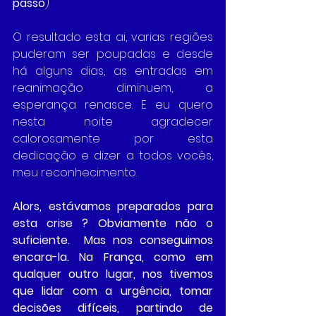
passo
)
O resultado esta ai, varias regiões 
puderam ser poupadas e desde 
há alguns dias, as entradas em 
reanimação diminuem, a 
esperança renasce. E eu quero 
nesta noite agradecer 
calorosamente por esta 
dedicação e dizer a todos vocês, 
meu reconhecimento.
Alors, estávamos preparados para 
esta crise ? Obviamente não o 
suficiente.  Mas nos conseguimos 
encara-la. Na França, como em 
qualquer outro lugar, nos tivemos 
que lidar com a urgência, tomar 
decisões difíceis, partindo de 