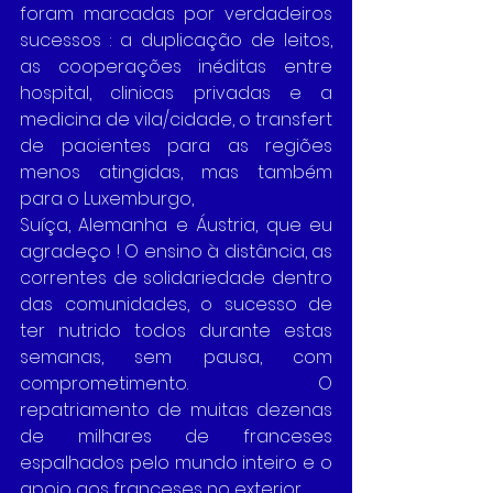
foram marcadas por verdadeiros 
sucessos : a duplicação de leitos, 
as cooperações inéditas entre 
hospital, clinicas privadas e a 
medicina de vila/cidade, o transfert 
de pacientes para as regiões 
menos atingidas, mas também 
para o Luxemburgo, 
Suíça, Alemanha e Áustria, que eu 
agradeço ! O ensino à distância, as 
correntes de solidariedade dentro 
das comunidades, o sucesso de 
ter nutrido todos durante estas 
semanas, sem pausa, com 
comprometimento. O 
repatriamento de muitas dezenas 
de milhares de franceses 
espalhados pelo mundo inteiro e o 
apoio aos franceses no exterior.