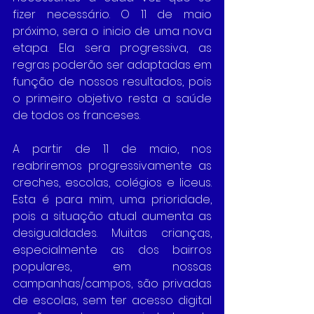
fizer necessário. O 11 de maio 
próximo, sera o inicio de uma nova 
etapa. Ela sera progressiva, as 
regras poderão ser adaptadas em 
função de nossos resultados, pois 
o primeiro objetivo resta a saúde 
de todos os franceses.
A partir de 11 de maio, nos 
reabriremos progressivamente as 
creches, escolas, colégios e liceus. 
Esta é para mim, uma prioridade, 
pois a situação atual aumenta as 
desigualdades. Muitas crianças, 
especialmente as dos bairros 
populares, em nossas 
campanhas/campos, são privadas 
de escolas, sem ter acesso digital 