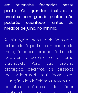
em revanche fechados neste 
ponto. Os grandes festivais e 
eventos com grande publico não 
poderão acontecer antes de 
meados de julho, no minimo. 
A situação será coletivamente 
estudada à partir de meados de 
maio, à cada semana, à fim de 
adaptar o cenário e ter uma 
visibilidade. Para sua própria 
proteção, pedimos às pessoas 
mais vulneráveis, mais idosas, em 
situação de deficiência severa, os 
doentes crônicos, de ficar 
confinadas mesmo apos o 11 de 
maio. Ao menos num primeiro 
tempo.