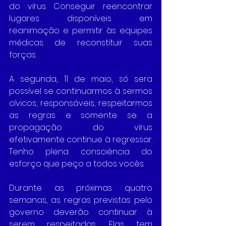
do vírus. Conseguir reencontrar 
lugares disponíveis em 
reanimação e permitir às equipes 
médicas de reconstituir suas 
forças. 
A segunda, 11 de maio, só sera 
possível se continuarmos à sermos 
cívicos, responsáveis, respeitarmos 
as regras e somente se a 
propagação do vírus 
efetivamente continue à regressar. 
Tenho plena consciência do 
esforço que peço a todos vocês.
Durante as próximas quatro 
semanas, as regras previstas pelo 
governo deverão continuar à 
serem respeitadas. Elas tem 