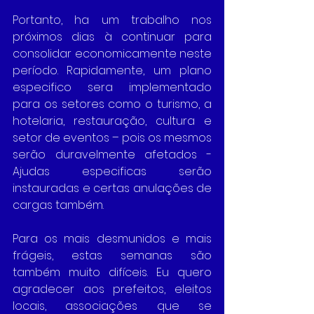
Portanto, ha um trabalho nos 
próximos dias à continuar para 
consolidar economicamente neste 
período. Rapidamente, um plano 
especifico sera implementado 
para os setores como o turismo, a 
hotelaria, restauração, cultura e 
setor de eventos – pois os mesmos 
serão duravelmente afetados - 
Ajudas especificas serão 
instauradas e certas anulações de 
cargas também. 
Para os mais desmunidos e mais 
frágeis, estas semanas são 
também muito difíceis. Eu quero 
agradecer aos prefeitos, eleitos 
locais, associações que se 