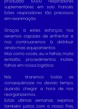
produzido 10.000 respiradores 
suplementares em solo francês. 
Estes respiradores tão preciosos 
em reanimação. 
Graças à estes esforços, nos 
seremos capazes de enfrentar e 
nos continuaremos à distribuir 
ainda mais equipamentos.
Mas como vocês, eu vi falhas, muita 
lentidão, procedimentos inúteis, 
falhas em nossa logística. 
Nós  tiraremos todas as 
conseqüências no devido tempo, 
quando chegar a hora de nos 
reorganizarmos.
Estas ultimas semanas, sejamos 
também justos com o nosso Pais, 