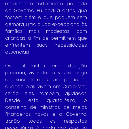
mobilizaram fortemente ao lado 
do Governo. Eu pedi à estes, que 
fossem além e que paguem sem 
demora, uma ajuda excepcional às 
famílias mais modestas, com 
crianças, à fim de permitirem que 
enfrentem suas necessidades 
essenciais. 
Os estudantes em situação 
precária, vivendo às vezes longe 
de suas famílias, em particular, 
quando elas vivem em Outre-Mer, 
serão, eles também, ajudados. 
Desde esta quarta-feira, o 
conselho de ministros de meios 
financeiros novos e o Governo, 
trarão todas as respostas 
necessárias à cada vez que se 