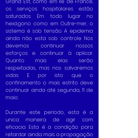
Grand Est, como em Ile de France, 
os serviços hospitalares estão 
saturados. Em todo lugar no 
hexágono como em Outre-mer, o 
sistema é sob tensão. A epidemia 
ainda não esta sob controle. Nos 
devemos continuar nossos 
esforços e continuar à aplicar. 
Quanto mais elas serão 
respeitadas, mas nos salvaremos 
vidas. E por isto que o 
confinamento o mais estrito deve 
continuar ainda até segunda, 11 de 
maio. 
Durante este período, esta é a 
unica maneira de agir com 
eficacia. Esta é a condição para 
retardar ainda mais a propagação 