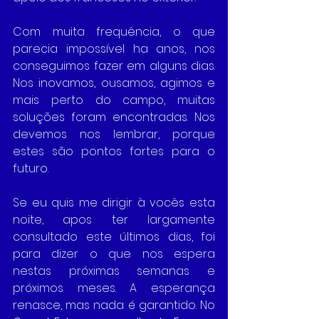
Com muita frequência, o que 
parecia impossível ha anos, nos 
conseguimos fazer em alguns dias. 
Nos inovamos, ousamos, agimos e 
mais perto do campo, muitas 
soluções foram encontradas. Nos 
devemos nos lembrar, porque 
estes são pontos fortes para o 
futuro.
Se eu quis me dirigir à vocês esta 
noite, apos ter largamente 
consultado este últimos dias, foi 
para dizer o que nos espera 
nestas próximas semanas e 
próximos meses. A esperança 
renasce, mas nada é garantido. No 