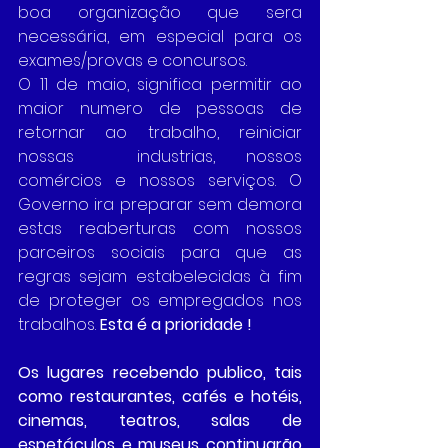
boa organização que sera 
necessária, em especial para os 
exames/provas e concursos.
O 11 de maio, significa permitir ao 
maior numero de pessoas de 
retornar ao trabalho, reiniciar 
nossas  industrias, nossos 
comércios e nossos serviços. O 
Governo ira preparar sem demora 
estas reaberturas com nossos 
parceiros sociais para que as 
regras sejam estabelecidas à fim 
de proteger os empregados nos 
trabalhos. 
Esta é a prioridade !
Os lugares recebendo publico, tais 
como restaurantes, cafés e hotéis, 
cinemas, teatros, salas de 
espetáculos e museus continuarão 