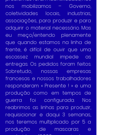
nos mobilizamos – Governo, 
coletividades locais, industrias, 
associações, para produzir e para 
adquirir o material necessário. Mas 
eu meço/entendo plenamente 
que quando estamos na linha de 
frente, é difícil de ouvir que uma 
escassez mundial impede as 
entregas. Os pedidos foram feitos. 
Sobretudo, nossas empresas 
francesas e nossos trabalhadores 
responderam « Presente ! » e uma 
produção como em tempos de 
guerra foi configurada. Nos 
reabrimos as linhas para produzir, 
requisicionar e daqui 3 semanas, 
nos teremos multiplicado por 5 a 
produção de mascaras e 