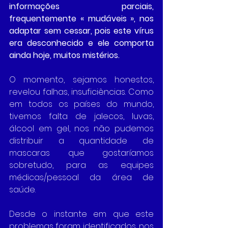
informações parciais, 
frequentemente « mudáveis », nos 
adaptar sem cessar, pois este vírus 
era desconhecido e ele comporta 
ainda hoje, muitos mistérios.
O momento, sejamos honestos, 
revelou falhas, insuficiências. Como 
em todos os países do mundo, 
tivemos falta de jalecos, luvas, 
álcool em gel, nos não pudemos 
distribuir a quantidade de 
mascaras que gostaríamos 
sobretudo, para as equipes 
médicas/pessoal da área de 
saúde.
Desde o instante em que este 
problemas foram identificados, nos 