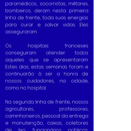
paramédicos, socorristas, militares, 
bombeiros, deram nesta primeira 
linha de frente, toda suas energias 
para curar e salvar vidas. Eles 
asseguraram.
Os hospitais franceses 
conseguiram atender todos 
aqueles que se apresentaram. 
Estes dias, estas semanas foram e 
continuarão à ser a honra de 
nossos cuidadores, na cidade, 
como no hospital.
Na segunda linha de frente, nossos 
agricultores, professores, 
caminhoneiros, pessoal da entrega 
e manutenção, caixas, coletores 
de lixo, funcionários públicos, 