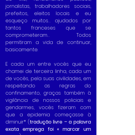
jornalistas, trabalhadores sociais, 
prefeitos, eleitos locais e eu 
esqueço muitos… ajudados por 
tantos franceses que se 
comprometeram… Todos 
permitiram a vida de continuar, 
basicamente. 
E cada um entre vocês que eu 
chamei de terceira linha, cada um 
de vocês, pela suas civilidades, em 
respeitando as regras do 
confinamento, graças também à 
vigilância de nossos policiais e 
gendarmes, vocês fizeram com 
que a epidemia começasse à 
diminuir* (
tradução livre – a palavra 
exata emprega foi « marcar um 