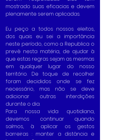
mostrado suas eficacias e devem 
plenamente serem aplicadas.
Eu peço a todos nossos eleitos, 
dos quais eu sei a importância 
neste período, como a Republica o 
prevê nesta matéria, de ajudar à 
que estas regras sejam as mesmas 
em qualquer lugar do nosso 
território. De toque de recolher 
foram decididos onde se fez 
necessário, mas não se deve 
adicionar outras interdições 
durante o dia. 
Para nossa vida quotidiana, 
devemos continuar quando 
saímos, à aplicar os gestos 
barreiras : manter a distância e 