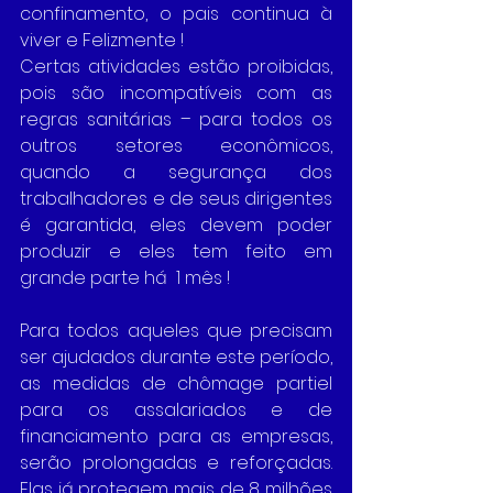
confinamento, o pais continua à 
viver e Felizmente !
Certas atividades estão proibidas, 
pois são incompatíveis com as 
regras sanitárias – para todos os 
outros setores econômicos, 
quando a segurança dos 
trabalhadores e de seus dirigentes 
é garantida, eles devem poder 
produzir e eles tem feito em 
grande parte há  1 mês !
Para todos aqueles que precisam 
ser ajudados durante este período, 
as medidas de chômage partiel 
para os assalariados e de 
financiamento para as empresas, 
serão prolongadas e reforçadas. 
Elas já protegem mais de 8 milhões 