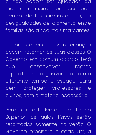
e não podem ser ajudados da 
mesma maneira por seus pais. 
Dentro destas circunstâncias, as 
desigualdades de lojamento, entre 
famílias, são ainda mais marcantes.
E por isto que nossas crianças 
devem retornar às suas classes. O 
Governo, em comum acordo, terá 
que desenvolver regras 
especificas : organizar de forma 
diferente tempo e espaço, para 
bem proteger professores e 
alunos, com o material necessário.
Para os estudantes do Ensino 
Superior, as aulas físicas serão 
retomadas somente no verão. O 
Governo precisara à cada um, a 