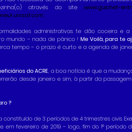
ozinha(o) através do site 
www.guichet-entre
neur.urssaf.com
ormalidades administrativas te dão coceira e a
tro mundo – nada de pânico ! 
Me Voilà, para te aj
rca tempo – o prazo é curto e a agenda de janei
eficiários do ACRE
, a boa notícia é que a mudança
rrerão desde janeiro e sim, à partir da passagem 
aro ?
a constituído de 3 períodos de 4 trimestres civis. Ex
ade em fevereiro de 2019 – logo, fim do 1° período