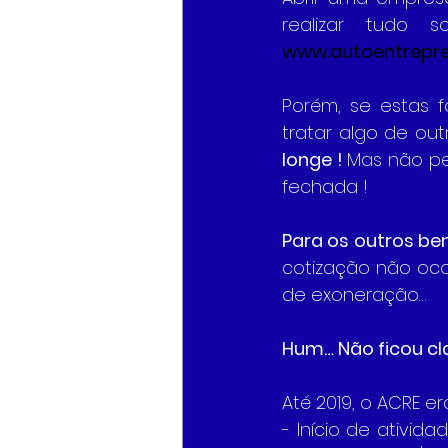
realizar tudo s
www.autoentrepre
Porém, se estas f
tratar algo de ou
longe ! 
Mas não pe
fechada !
Para os outros ben
cotização não oco
de exoneração…
Hum… Não ficou cl
Até 2019, o ACRE er
- Início de ativid