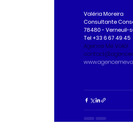
Valéria Moreira
Consultante Conse
78480 - Verneuil-s
Tel +33 6 67 49 45 
Agence Me Voilà!
contact@agenceme
www.agencemevoil