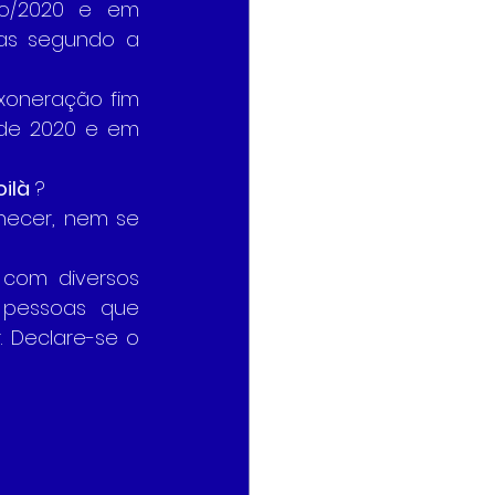
ro/2020 e em 
as segundo a 
xoneração fim 
de 2020 e em 
ilà
 ? 
ecer, nem se 
 com diversos 
pessoas que 
 Declare-se o 