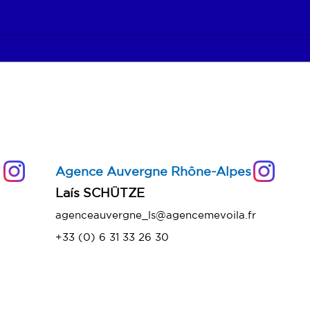
Poder de Compra: você
Mul
conhece as medidas
Resi
recentemente adotadas
pelo Governo?
Agence Auvergne Rhône-Alpes
​Laís SCHÜTZE
agenceauvergne_ls@agencemevoila.fr
+33 (0) 6 31 33 26 30