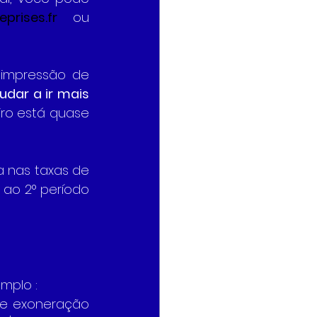
prises.fr
 ou 
 impressão de 
udar a ir mais 
ro está quase 
 nas taxas de 
ao 2° período 
emplo :
 de exoneração 