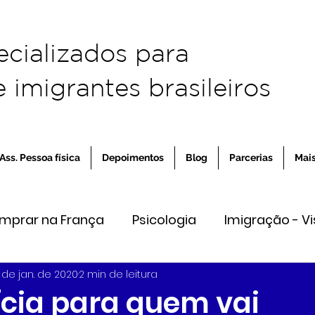
ecializados para
 imigrantes brasileiros
Ass. Pessoa física
Depoimentos
Blog
Parcerias
Mai
omprar na França
Psicologia
Imigração - Vi
 de jan. de 2020
2 min de leitura
eender na França
ícia para quem vai