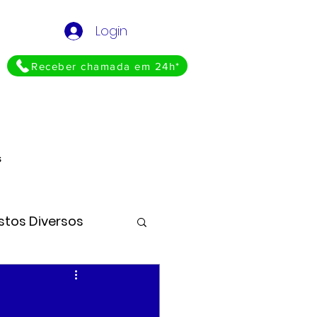
Login
Receber chamada em 24h*
s
stos Diversos