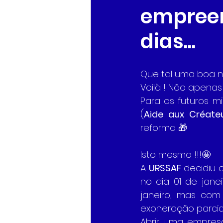
empreen
dias...
Que tal uma boa n
Voilà ! Não apenas
Para os futuros m
(
Aide aux Créateu
reforma 🎁
Isto mesmo !!!🤩
A 
URSSAF
 decidiu 
no dia 01 de jane
janeiro, mas com
exoneração parcial
Abrir uma empres