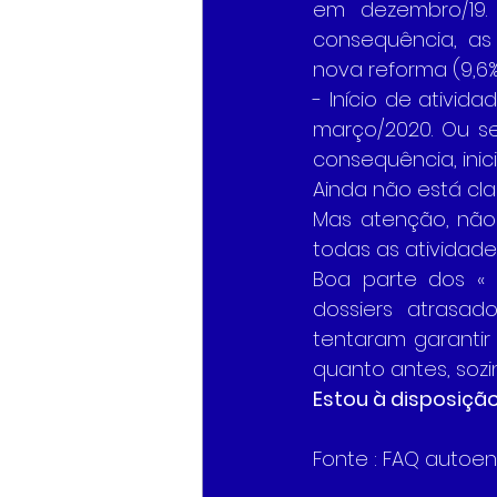
em dezembro/19. 
consequência, as
nova reforma (9,6%
- Início de ativid
março/2020. Ou s
consequência, inic
Ainda não está cla
Mas atenção, não
todas as atividade
Boa parte dos « 
dossiers atrasa
tentaram garantir
quanto antes, soz
Estou à disposiçã
Fonte : FAQ autoent