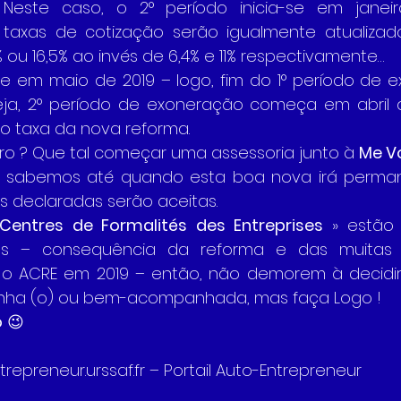
Neste caso, o 2° período inicia-se em janei
 taxas de cotização serão igualmente atualizad
 ou 16,5% ao invés de 6,4% e 11% respectivamente…
ade em maio de 2019 – logo, fim do 1° período de e
eja, 2° período de exoneração começa em abril 
io taxa da nova reforma.
ro ? Que tal começar uma assessoria junto à 
Me Vo
 sabemos até quando esta boa nova irá perman
s declaradas serão aceitas.
Centres de Formalités des Entreprises 
» estão
dos – consequência da reforma e das muitas 
 o ACRE em 2019 – então, não demorem à decidir.
inha (o) ou bem-acompanhada, mas faça Logo !
o
 😉
repreneur.urssaf.fr – Portail Auto-Entrepreneur