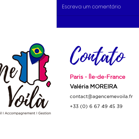
Escreva um comentário
Nova obrigação de
comunicação de
informações
Contato
(declaração) para os
proprietários de imóveis
em 2023
Paris - Île-de-France
Valéria MOREIRA
contact@agencemevoila.fr
+33 (0) 6 67 49 45 39