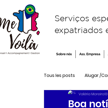
Serviços esp
expatriados e
Sobre nós
Ass. Empresa
Tous les posts
Alugar /C
Valéria Moreira
13
Viver na França
Empr
Boa not