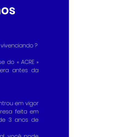
mos
 vivenciando ?
e do « ACRE » 
era antes da 
trou em vigor 
resa feita em 
de 3 anos de 
l, você pode 