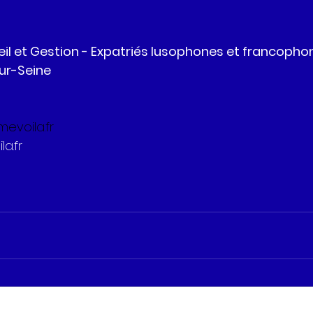
il et Gestion - Expatriés lusophones et francopho
ur-Seine
voila.fr
a.fr