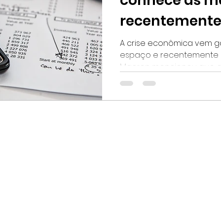
conhece as m
recentemente
pelo Governo?
A crise econômica vem 
espaço e recentemente 
Macron mencionou que o 