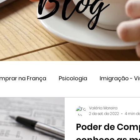
Blog
omprar na França
Psicologia
Imigração - Vi
eender na França
Valéria Moreira
2 de set. de 2022
4 min de
Poder de Comp