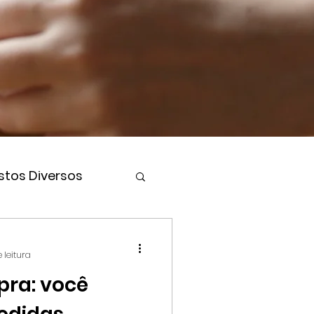
stos Diversos
 leitura
ra: você