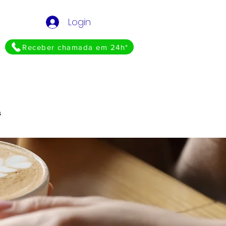
Login
Receber chamada em 24h*
s