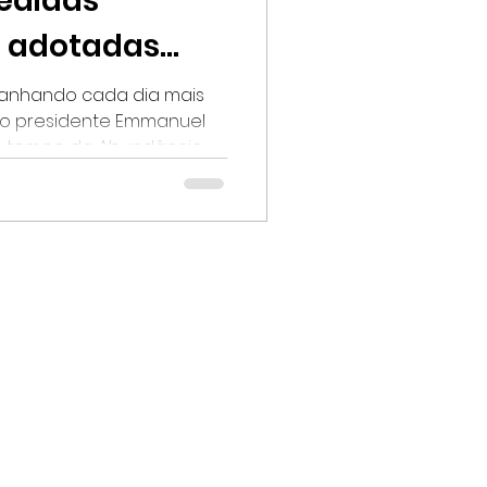
edidas
 adotadas
ganhando cada dia mais
o presidente Emmanuel
tempo da Abundância...