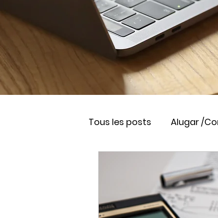
Tous les posts
Alugar /C
Viver na França
Empr