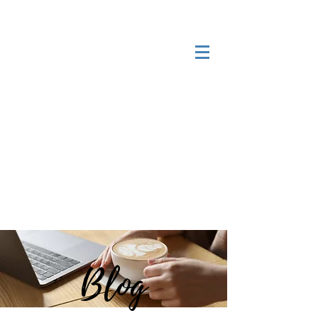
Serviços especializados para
expatriados e imigrantes
brasileiros
Receber chamada em 24h*
Login
Blog