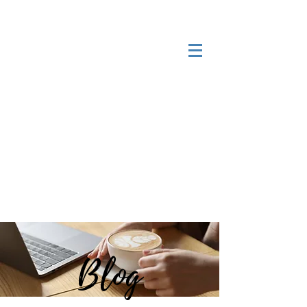
Serviços especializados para
expatriados e imigrantes
brasileiros
Receber chamada em 24h*
Login
Blog