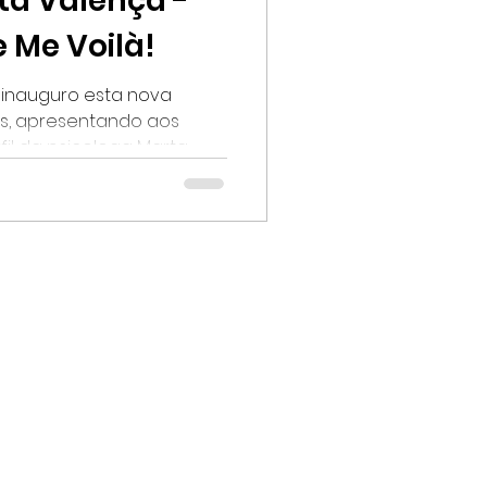
ta Valença -
 Me Voilà!
 inauguro esta nova
s, apresentando aos
il da psicologa Marta...