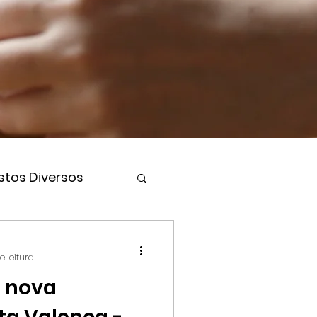
stos Diversos
e leitura
à nova