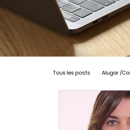
Tous les posts
Alugar /C
Viver na França
Empr