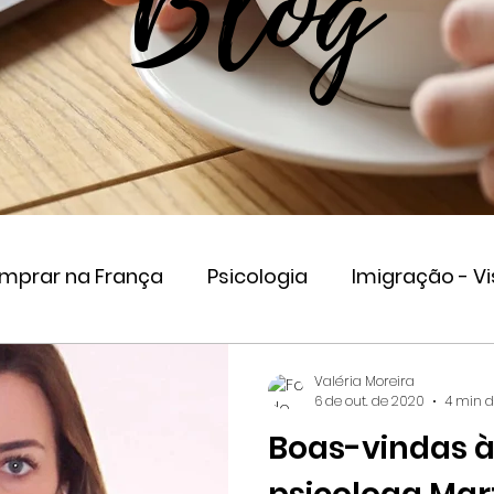
Blog
omprar na França
Psicologia
Imigração - Vi
eender na França
Valéria Moreira
6 de out. de 2020
4 min d
Boas-vindas 