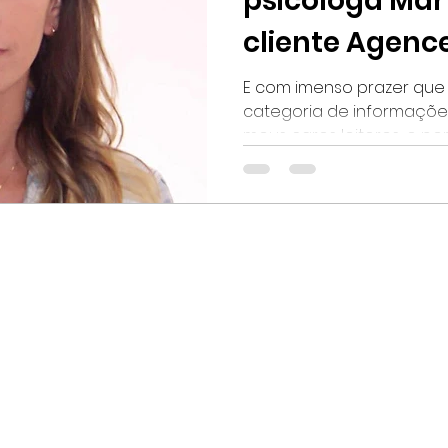
psicologa Mar
cliente Agence
E com imenso prazer que
categoria de informaçõe
meus caros leitores, o perf