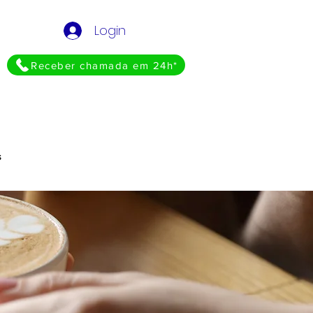
Login
Receber chamada em 24h*
s