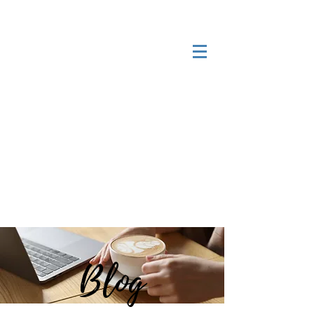
Serviços especializados para
expatriados e imigrantes
brasileiros
Receber chamada em 24h*
Login
Blog