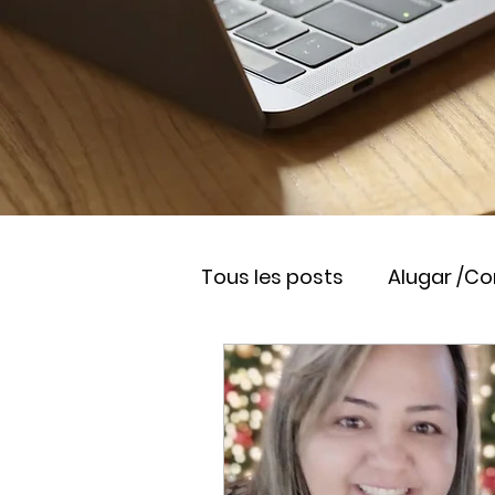
Tous les posts
Alugar /C
Viver na França
Empr