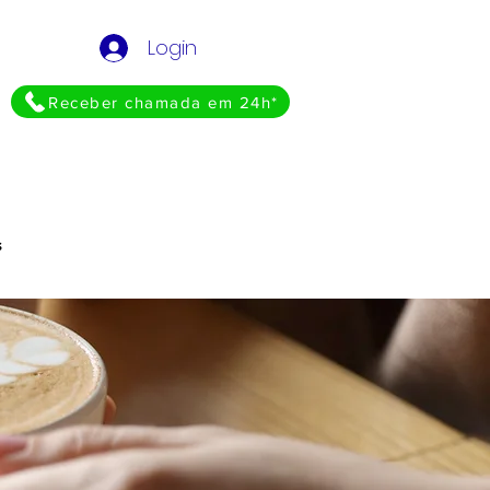
Login
Receber chamada em 24h*
s