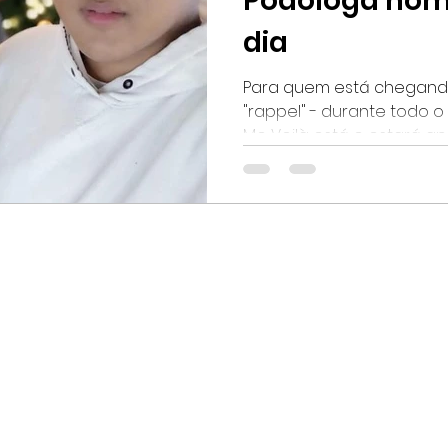
Podóloga ho
dia
Para quem está chegand
"rappel" - durante todo 
Me Voilà está e e