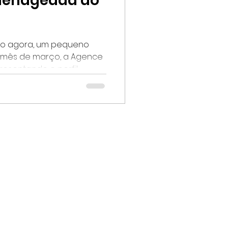
menageada do
o agora, um pequeno
o mês de março, a Agence
stará apresentando o perfil...