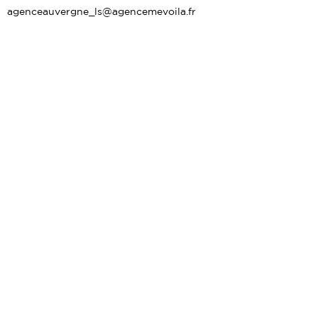
agenceauvergne_ls@agencemevoila.fr
+33 (0) 6 31 33 26 30
Contato
Paris - Île-de-France
Valéria MOREIRA
contact@agencemevoila.fr