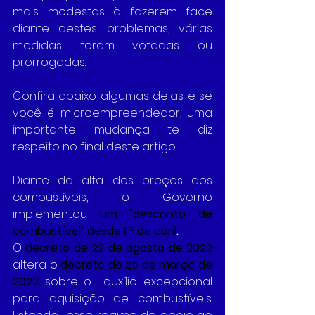
mais modestas à fazerem face 
diante destes problemas, várias 
medidas foram votadas ou 
prorrogadas.
Confira abaixo algumas delas e se 
você é microempreendedor, uma 
importante mudança te diz 
respeito no final deste artigo.
Diante da alta dos preços dos 
combustíveis, o Governo 
implementou
um "desconto de 
combustível" desde 1 º de
 abril
.
O 
decreto de 22 de agosto de 2022
altera o 
decreto de 25 de março de 
2022
 sobre o  auxílio excepcional 
para aquisição de combustíveis. 