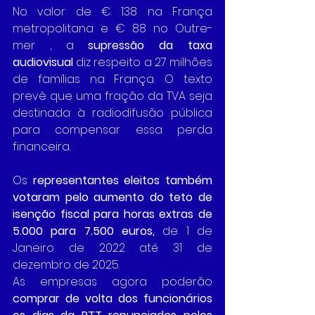
No valor de € 138 na França 
metropolitana e € 88 no Outre-
mer , a 
supressão da taxa 
audiovisual
 diz respeito a 27 milhões 
de famílias na França. O texto 
prevê que uma fração da TVA seja 
destinada à radiodifusão pública 
para compensar essa perda 
financeira.
Os 
representantes eleitos também 
votaram pelo aumento do teto de 
isenção fiscal para horas extras de 
5.000 para 7.500 euros, 
de 1 de  
Janeiro de 2022 até 31 de 
dezembro de 2025.
As empresas agora poderão 
comprar de volta dos funcionários 