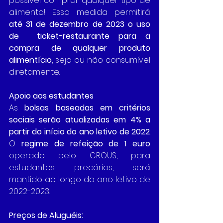
possível comprar qualquer tipo de 
alimento! Essa medida permitirá 
até 31 de dezembro de 2023 o uso 
de  ticket-restaurante para a 
compra de qualquer produto 
alimentício
, seja ou não consumível 
diretamente.
Apoio aos estudantes
As
 bolsas baseadas em critérios 
sociais serão atualizadas em 4% a 
partir do início do ano letivo de 2022
. 
O 
regime de refeição de 1 euro
operado pelo CROUS, para 
estudantes precários, será 
mantido ao longo do ano letivo de 
2022-2023.
Preços de Aluguéis: