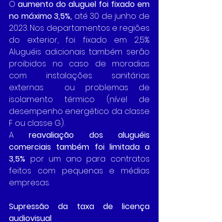
O 
aumento do aluguel foi fixado em 
no máximo 3,5%,
 até 30 de junho de 
2023. Nos departamentos e regiões 
do exterior, foi fixado em 2,5%. 
Aluguéis adicionais também serão 
proibidos no caso de moradias 
com instalações sanitárias 
externas  ou problemas de 
isolamento térmico (nível de 
desempenho energético da classe 
F ou classe G).
A 
reavaliação dos aluguéis 
comerciais também foi limitada a 
3,5%
 por um ano para contratos 
feitos com pequenas e médias 
empresas.
Supressão da taxa de licença 
audiovisual