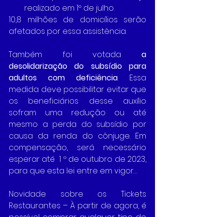
realizado em 1º de julho.
10,8 milhões de domicílios serão 
afetados por essa assistência.
Também foi votada 
a 
desolidarização do subsídio para 
adultos com deficiência
. Essa 
medida deve possibilitar evitar que 
os beneficiários desse auxílio 
sofram uma redução ou até 
mesmo a perda do subsídio por 
causa da renda do cônjuge. Em 
compensação, será necessário 
esperar até  1 º de outubro de 2023, 
para que esta lei entre em vigor…
Novidade sobre os Tickets 
Restaurantes – À partir de agora, é 