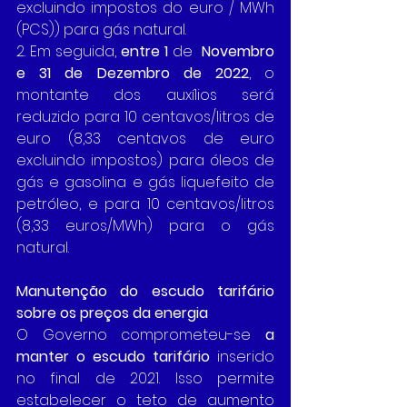
excluindo impostos do euro / MWh 
(PCS)) para gás natural.
2. Em seguida, 
entre 1
 de 
 Novembro 
e 31 de Dezembro de 2022
, o 
montante dos auxílios será 
reduzido para 10 centavos/litros de 
euro (8,33 centavos de euro 
excluindo impostos) para óleos de 
gás e gasolina e gás liquefeito de 
petróleo, e para 10 centavos/litros 
(8,33 euros/MWh) para o gás 
natural.
Manutenção do escudo tarifário 
sobre os preços da energia
O Governo comprometeu-se 
a 
manter o escudo tarifário
 inserido 
no final de 2021. Isso permite 
estabelecer o teto de aumento 