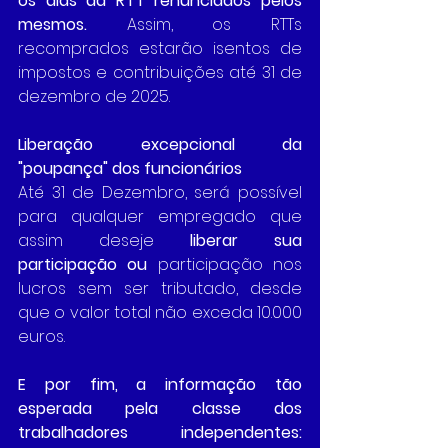
os dias da RTT renunciados pelos 
mesmos. 
Assim, os RTTs 
recomprados estarão isentos de 
impostos e contribuições até 31 de 
dezembro de 2025.
Liberação excepcional da 
"poupança" dos funcionários
Até 31 de Dezembro, será possível 
para qualquer empregado que 
assim deseje 
liberar sua 
participação ou
 participação nos 
lucros sem ser tributado, desde 
que o valor total não exceda 10.000 
euros.
E por fim, a informação tão 
esperada pela classe dos 
trabalhadores independentes: 