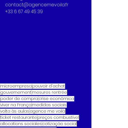
contact@agencemevoila.fr
+33 6 67 49 45 39
microempresa
pouvoir d'achat
gouvernement
mesures rentrée
poder de compra
crise econômica
viver na França
medidas sociais
volta às aulas
agence me voilà
ticket restaurante
preços combustível
allocations sociales
cotização social