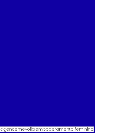
agencemevoila
empoderamento feminino