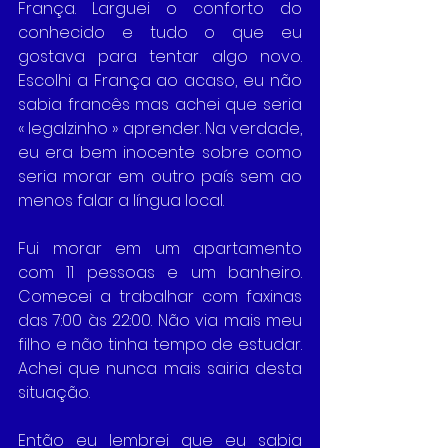
França. Larguei o conforto do 
conhecido e tudo o que eu 
gostava para tentar algo novo. 
Escolhi a França ao acaso, eu não 
sabia francês mas achei que seria 
« legalzinho » aprender. Na verdade, 
eu era bem inocente sobre como 
seria morar em outro país sem ao 
menos falar a língua local. 
Fui morar em um apartamento 
com 11 pessoas e um banheiro. 
Comecei a trabalhar com faxinas 
das 7:00 às 22:00. Não via mais meu 
filho e não tinha tempo de estudar. 
Achei que nunca mais sairia desta 
situação. 
Então eu lembrei que eu sabia 