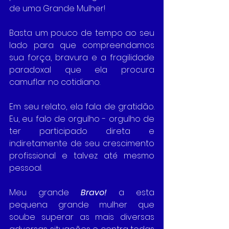
de uma Grande Mulher!
Basta um pouco de tempo ao seu 
lado para que compreendamos 
sua força, bravura e a fragilidade 
paradoxal que ela procura 
camuflar no cotidiano.
Em seu relato, ela fala de gratidão. 
Eu, eu falo de orgulho - orgulho de 
ter participado direta e 
indiretamente de seu crescimento 
profissional e talvez até mesmo 
pessoal.
Meu grande 
Bravo!
 a esta 
pequena grande mulher que 
soube superar as mais diversas 