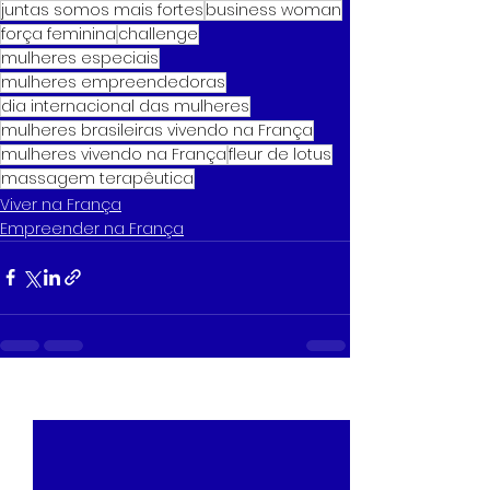
juntas somos mais fortes
business woman
força feminina
challenge
mulheres especiais
mulheres empreendedoras
dia internacional das mulheres
mulheres brasileiras vivendo na França
mulheres vivendo na França
fleur de lotus
massagem terapêutica
Viver na França
Empreender na França
Ver tudo
Posts recentes