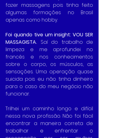
fazer massagens pois tinha feito 
algumas formações no Brasil 
apenas como hobby. 
Foi quando tive um insight: VOU SER 
MASSAGISTA.
 Saí do trabalho de 
limpeza e me aprofundei no 
francês e nos conhecimentos 
sobre o corpo, os músculos, as 
sensações. Uma operação quase 
suicida pois eu não tinha dinheiro 
para o caso do meu negócio não 
funcionar. 
Trilhei um caminho longo e difícil 
nessa nova profissão. Não foi fácil 
encontrar a maneira correta de 
trabalhar e enfrentar o 