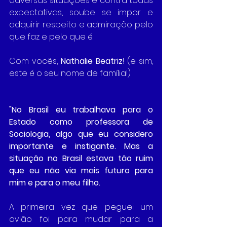
adversas situações e contra todas 
expectativas, soube se impor e 
adquirir respeito e admiração pelo 
que faz e pelo que é.
Com vocês,
 Nathalie Beatriz
! (e sim, 
este é o seu nome de família!)
"No Brasil eu trabalhava para o 
Estado como professora de  
Sociologia, algo que eu considero 
importante e instigante. Mas a 
situação no Brasil estava tão ruim 
que eu não via mais futuro para 
mim e para o meu filho. 
A primeira vez que peguei um 
avião foi para mudar para a 