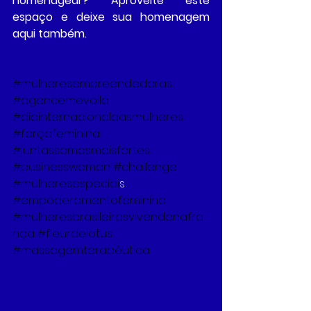
homenagear? Aproveite este 
espaço e deixe sua homenagem 
aqui também.  
#mulheresempreendedoras
#agencemevoila
#diainternacionaldasmulheres
#forçafeminina
#juntassomosmaisfortes
#businesswoman
#challenge
#mulheresespeciai
s 
#empoderamentofeminino
#mulheresbrasileirasvivendonafra
nça
#fleurdelotus
#massagemterapêutica