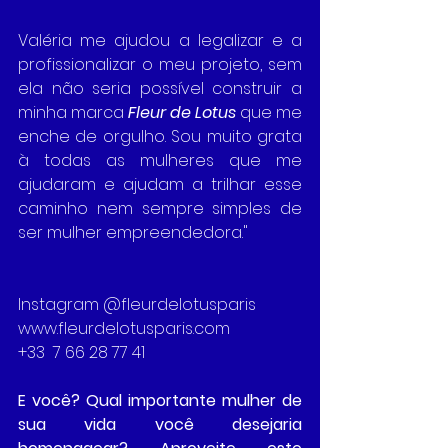
Valéria me ajudou a legalizar e a 
profissionalizar o meu projeto, sem 
ela não seria possível construir a 
minha marca 
Fleur de Lotus
que me 
enche de orgulho. Sou muito grata 
à todas as mulheres que me 
ajudaram e ajudam a trilhar esse 
caminho nem sempre simples de 
ser mulher empreendedora."
Instagram @fleurdelotusparis
www.fleurdelotusparis.com
+33  7 66 28 77 41
E você? Qual importante mulher de 
sua vida você desejaria 