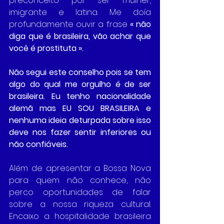
preconceito por ser mulher, 
imigrante e latina. Me doía 
profundamente ouvir a frase 
« não 
diga que é brasileira, vão achar que 
você é prostituta ». 
Não segui este conselho pois se tem 
algo do qual me orgulho é de ser 
brasileira. Eu tenho nacionalidade 
alemã mas EU SOU BRASILEIRA e 
nenhuma ideia deturpada sobre isso 
deve nos fazer sentir inferiores ou 
não confiáveis.
Além de apresentar a Bossa Nova 
para quem não conhece, não 
perco oportunidades de falar 
sobre a nossa riqueza cultural. 
Encaixo a hospitalidade brasileira 