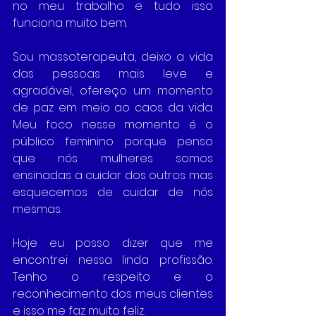
no meu trabalho e tudo isso 
funciona muito bem.
Sou massoterapeuta, deixo a vida 
das pessoas mais leve e 
agradável, ofereço um momento 
de paz em meio ao caos da vida. 
Meu foco nesse momento é o 
público feminino porque penso 
que nós mulheres somos 
ensinadas a cuidar dos outros mas 
esquecemos de cuidar de nós 
mesmas.
Hoje eu posso dizer que me 
encontrei nessa linda profissão. 
Tenho o respeito e o 
reconhecimento dos meus clientes 
e isso me faz muito feliz. 