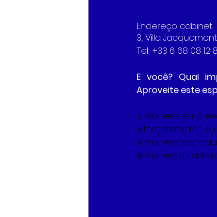
Endereço cabinet:
3, Villa Jacquemont
Tel: +33 6 68 08 12 
E você? Qual im
Aproveite este e
#mulheresempree
#forçafeminina
#j
#mulheresespecia
#mulheresbrasilei