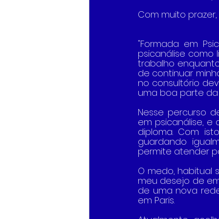
Com muito prazer, 
"Formada em Psico
psicanálise como l
trabalho enquanto 
de continuar minh
no consultório dev
uma boa parte da m
Nesse percurso de
em psicanálise, e
diploma. Com isto
guardando igualm
permite atender p
O medo, habitual s
meu desejo de emp
de uma nova rede 
em Paris. 