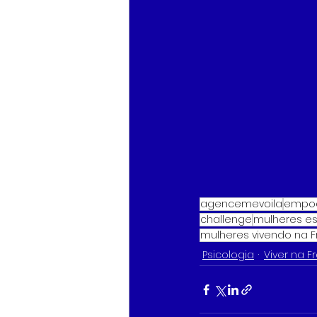
agencemevoila
empod
challenge
mulheres es
mulheres vivendo na 
Psicologia
Viver na F