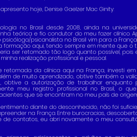
apresento hoje, Denise Gaelzer Mac Ginity:
logia no Brasil desde 2008, ainda na universid
inha teórica e fio condutor do meu fazer clínico. 
psicóloga/psicanalista no Brasil vim para a França
a formação aqui, tendo sempre em mente que o tra
eria ser retomado tão logo quanto possível, pois e
inha realização profissional e pessoal. 
 retomada da clínica aqui na França, investi e
 além de muito aprendizado, obtive também a val
, obtive a autorização de trabalhar enquanto p
ente meu registro profissional no Brasil, o q
acientes que se encontram no meu país de origem
entimento diante do desconhecido, não foi suficien
reender na França. Entre burocracias, descobert
de contatos, eu abri novamente o meu consultór