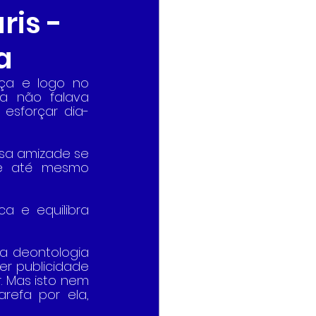
ris -
a
ça e logo no 
a não falava 
 esforçar dia-
sa amizade se 
 e até mesmo 
a e equilibra 
a deontologia 
er publicidade 
 Mas isto nem 
efa por ela, 