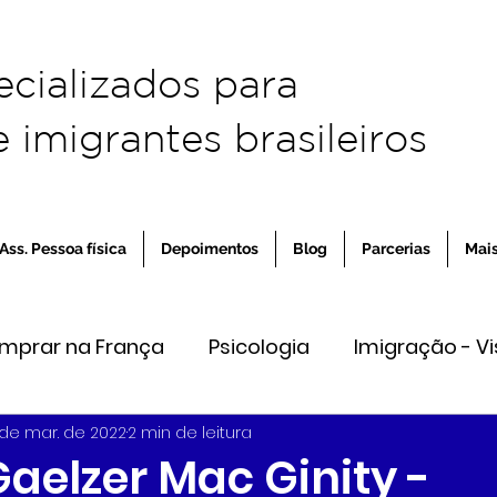
ecializados para
 imigrantes brasileiros
Ass. Pessoa física
Depoimentos
Blog
Parcerias
Mai
omprar na França
Psicologia
Imigração - Vi
1 de mar. de 2022
2 min de leitura
eender na França
aelzer Mac Ginity -