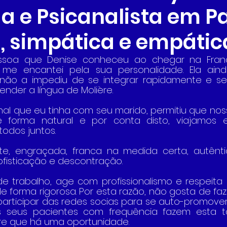
a e Psicanalista em Pa
l, simpática e empátic
essoa que Denise conheceu ao chegar na Fran
, me encantei pela sua personalidade. Ela aind
 não a impediu de se integrar rapidamente e se
ender a língua de Molière.
onal que eu tinha com seu marido, permitiu que nos
e forma natural e por conta disto, viajamos
odos juntos.
nte, engraçada, franca na medida certa, autêntic
fisticação e descontração. 
e trabalho, age com profissionalismo e respeita 
e forma rigorosa. Por esta razão, não gosta de faz
articipar das redes socias para se auto-promover.
s seus pacientes com frequência fazem esta tar
re que há uma oportunidade.