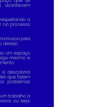
spaço que se 
s acontecem 
respeitando a 
 no processo 
na busca pela 
 desejo.
mo um espaço 
sigo mesmo e 
imento. 
i descobrirá 
les que fazem 
s problemas 
 um trabalho a 
oa, ou seja, 