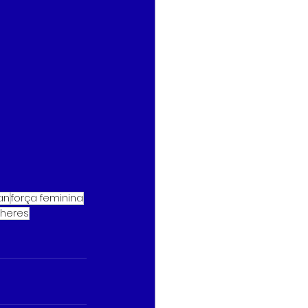
an
força feminina
lheres