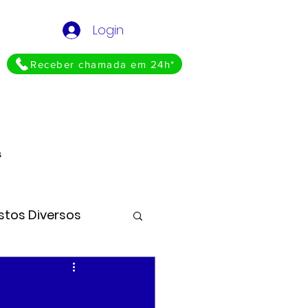
Login
Receber chamada em 24h*
s
stos Diversos