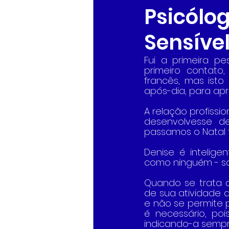
Psicólog
Sensíve
Fui a primeira p
primeiro contato
francês, mas isto
após-dia, para apr
A relação profissi
desenvolvesse d
passamos o Natal t
Denise é intelige
como ninguém - so
Quando se trata d
de sua atividade d
e não se permite p
é necessário, poi
indicando-a semp