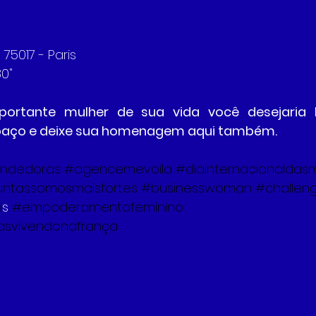
 75017 - Paris
80"
portante mulher de sua vida você desejaria 
spaço e deixe sua homenagem aqui também.  
ndedoras
#agencemevoila
#diainternacionaldas
untassomosmaisfortes
#businesswoman
#challen
i
s 
#empoderamentofeminino
rasvivendonafrança