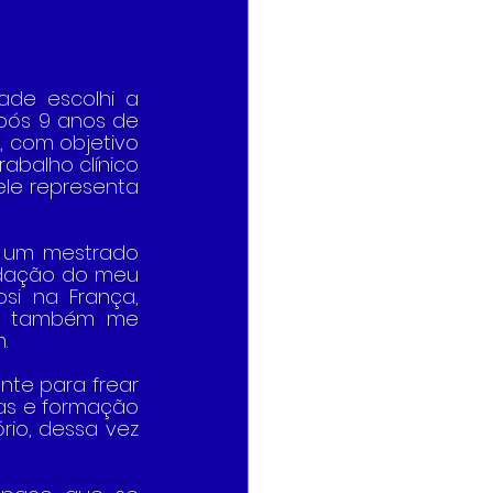
ade escolhi a 
Após 9 anos de 
, com objetivo 
balho clínico 
le representa 
m um mestrado 
idação do meu 
si na França, 
ue também me 
.
te para frear 
as e formação 
io, dessa vez 