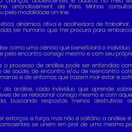
o crianças, adolescentes e adultos no meu e
me arrondissement de Paris. Minhas consulta
u pela modalidade on-line.
tica, dinâmica, ativa e acolhedora de trabalhar, 
 cada ser humano que me procura para embarcar
ise como uma ciência que beneficiará o indivíduo 
 e pelo encontro consigo mesmo e com seu próprio
e o processo de análise pode ser entendido co
o de saúde, de encontro e/ou de reencontro con
marras e de sintomas que trazem mal-estar e sofr
da análise, cada indivíduo que aprende sobre s
veis de se relacionar consigo mesmo e com aque
da, buscando respostas menos destrutivas ao
r esforços e força, mas não é solitário: a análise é
nconscientes se unem em prol de uma mesma pess