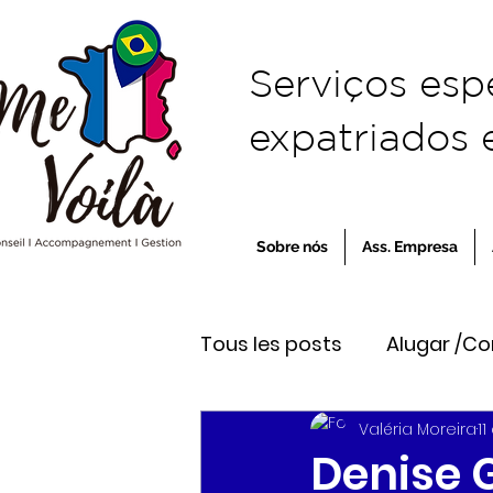
Serviços esp
expatriados e
Sobre nós
Ass. Empresa
Tous les posts
Alugar /C
Valéria Moreira
1
Viver na França
Empr
Denise G