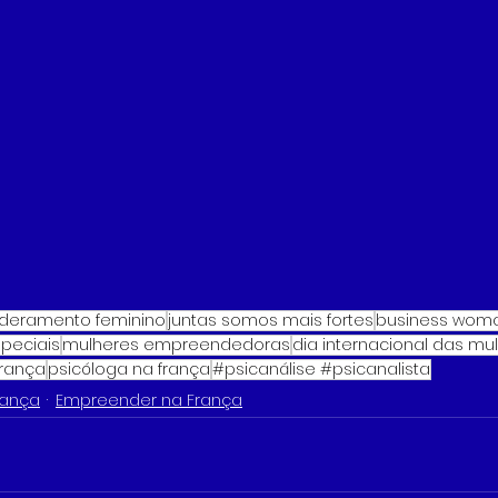
eramento feminino
juntas somos mais fortes
business wom
peciais
mulheres empreendedoras
dia internacional das mu
França
psicóloga na frança
#psicanálise #psicanalista
rança
Empreender na França