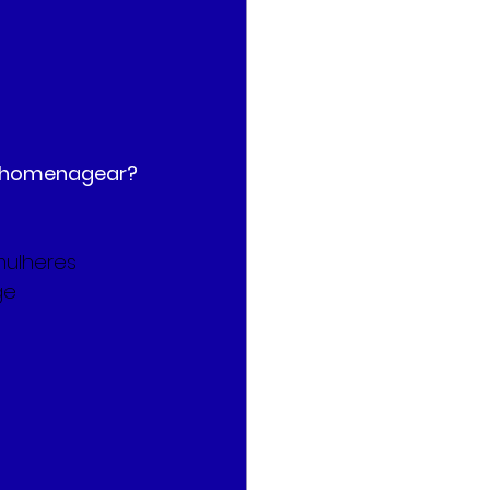
homenagear? 
mulheres
ge