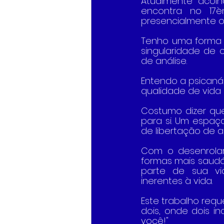
Atualmente acolh
encontra no 17è
presencialmente o
Tenho uma forma é
singularidade de
de análise.
Entendo a psicanál
qualidade de vida
Costumo dizer qu
para si. Um espaç
de libertação de a
Com o desenrolar 
formas mais saudá
parte de sua vi
inerentes à vida.
Este trabalho reque
dois, onde dois i
você!"