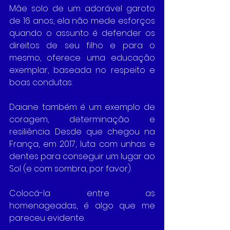
Mãe solo de um adorável garoto 
de 16 anos, ela não mede esforços 
quando o assunto é defender os 
direitos de seu filho e para o 
mesmo, oferece uma educação 
exemplar, baseada no respeito e 
boas condutas.
Daiane também é um exemplo de 
coragem, determinação e 
resiliência. Desde que chegou na 
França, em 2017, luta com unhas e 
dentes para conseguir um lugar ao 
Sol (e com sombra, por favor).
Colocá-la entre as 
homenageadas, é algo que me 
pareceu evidente.