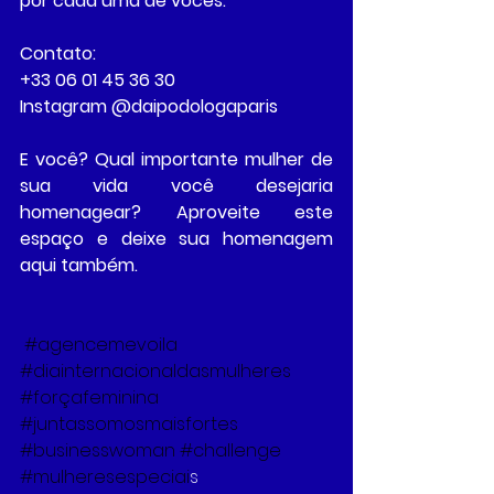
por cada uma de vocês."
Contato:
+33 06 01 45 36 30
Instagram @daipodologaparis
E você? Qual importante mulher de 
sua vida você desejaria 
homenagear? Aproveite este 
espaço e deixe sua homenagem 
aqui também.  
#agencemevoila
#diainternacionaldasmulheres
#forçafeminina
#juntassomosmaisfortes
#businesswoman
#challenge
#mulheresespeciai
s 