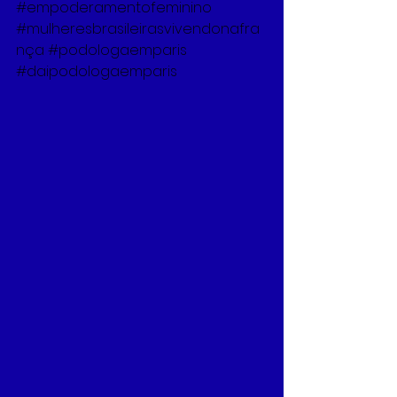
#empoderamentofeminino
#mulheresbrasileirasvivendonafra
nça
#podologaemparis
#daipodologaemparis