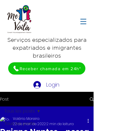
Serviços especializados para
expatriados e imigrantes
brasileiros
Receber chamada em 24h*
Login
Post
Tous les posts
Valéria Moreira
Tous les posts
22 de mar. de 2022
2 min de leitura