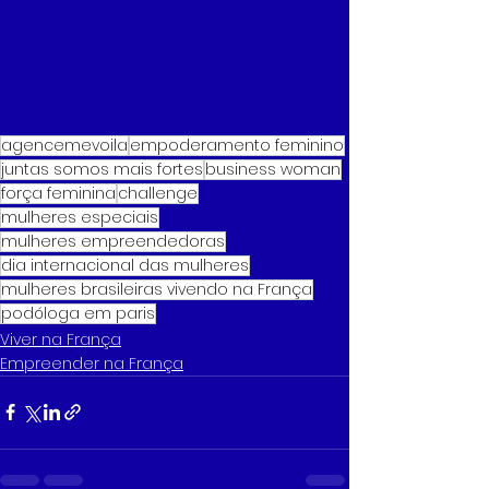
agencemevoila
empoderamento feminino
juntas somos mais fortes
business woman
força feminina
challenge
mulheres especiais
mulheres empreendedoras
dia internacional das mulheres
mulheres brasileiras vivendo na França
podóloga em paris
Viver na França
Empreender na França