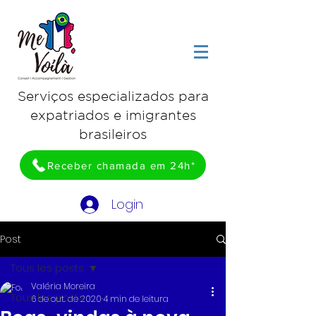
Serviços especializados para
expatriados e imigrantes
brasileiros
Receber chamada em 24h*
Login
Post
Tous les posts
Valéria Moreira
Tous les posts
6 de out. de 2020
4 min de leitura