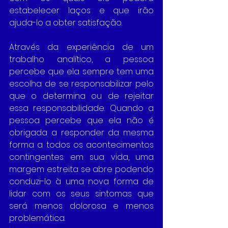
estabelecer laços e que irão 
ajuda-lo a obter satisfação.
Através da experiência de um 
trabalho analítico, a pessoa 
percebe que ela sempre tem uma 
escolha de se responsabilizar pelo 
que o determina ou de rejeitar 
essa responsabilidade. Quando a 
pessoa percebe que ela não é 
obrigada a responder da mesma 
forma a todos os acontecimentos 
contingentes em sua vida, uma 
margem estreita se abre podendo 
conduzi-lo à uma nova forma de 
lidar com os seus sintomas que 
será menos dolorosa e menos 
problemática.