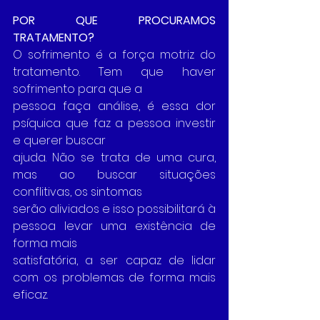
POR QUE PROCURAMOS 
TRATAMENTO?
O sofrimento é a força motriz do 
tratamento. Tem que haver 
sofrimento para que a
pessoa faça análise, é essa dor 
psíquica que faz a pessoa investir 
e querer buscar
ajuda. Não se trata de uma cura, 
mas ao buscar situações 
conflitivas, os sintomas
serão aliviados e isso possibilitará à 
pessoa levar uma existência de 
forma mais
satisfatória, a ser capaz de lidar 
com os problemas de forma mais 
eficaz.