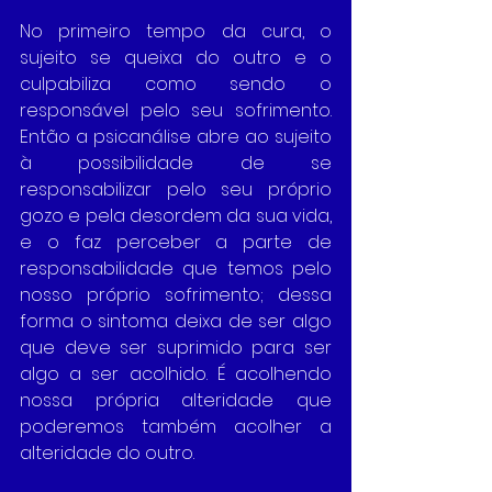
No primeiro tempo da cura, o 
sujeito se queixa do outro e o 
culpabiliza como sendo o 
responsável pelo seu sofrimento. 
Então a psicanálise abre ao sujeito 
à possibilidade de se 
responsabilizar pelo seu próprio 
gozo e pela desordem da sua vida, 
e o faz perceber a parte de 
responsabilidade que temos pelo 
nosso próprio sofrimento; dessa 
forma o sintoma deixa de ser algo 
que deve ser suprimido para ser 
algo a ser acolhido. É acolhendo 
nossa própria alteridade que 
poderemos também acolher a 
alteridade do outro.