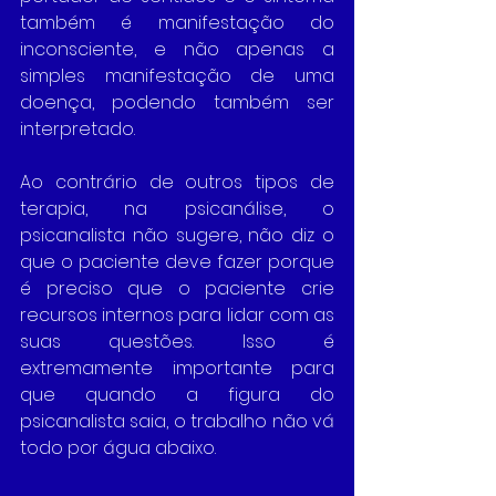
também é manifestação do 
inconsciente, e não apenas a 
simples manifestação de uma 
doença, podendo também ser 
interpretado.
Ao contrário de outros tipos de 
terapia, na psicanálise, o 
psicanalista não sugere, não diz o 
que o paciente deve fazer porque 
é preciso que o paciente crie 
recursos internos para lidar com as 
suas questões. Isso é 
extremamente importante para 
que quando a figura do 
psicanalista saia, o trabalho não vá 
todo por água abaixo.