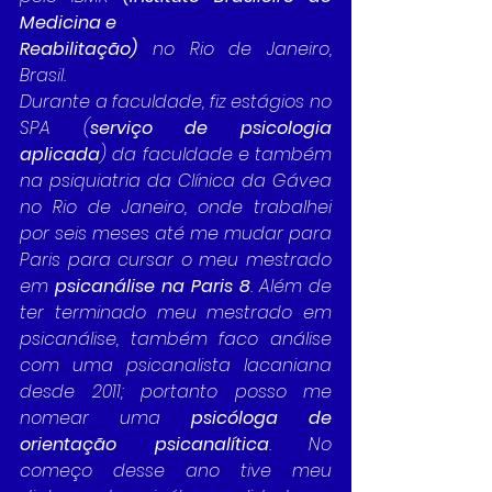
Medicina e
Reabilitação)
 no Rio de Janeiro, 
Brasil. 
Durante a faculdade, fiz estágios no 
SPA (
serviço de psicologia 
aplicada
) da faculdade e também 
na psiquiatria da Clínica da Gávea 
no Rio de Janeiro, onde trabalhei 
por seis meses até me mudar para 
Paris para cursar o meu mestrado 
em 
psicanálise na Paris 8
. Além de 
ter terminado meu mestrado em 
psicanálise, também faco análise 
com uma psicanalista lacaniana 
desde 2011; portanto posso me 
nomear uma 
psicóloga de 
orientação psicanalítica
. No 
começo desse ano tive meu 