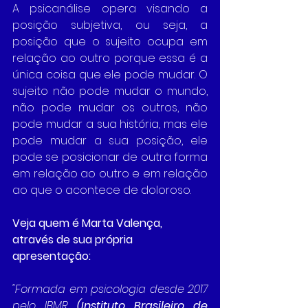
A psicanálise opera visando a 
posição subjetiva, ou seja, a 
posição que o sujeito ocupa em 
relação ao outro porque essa é a 
única coisa que ele pode mudar. O 
sujeito não pode mudar o mundo, 
não pode mudar os outros, não 
pode mudar a sua história, mas ele 
pode mudar a sua posição, ele 
pode se posicionar de outra forma 
em relação ao outro e em relação 
ao que o acontece de doloroso.
Veja quem é Marta Valença, 
através de sua própria 
apresentação:
"Formada em psicologia desde 2017 
pelo IBMR 
(Instituto Brasileiro de 