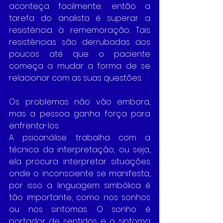
aconteça facilmente; então a 
tarefa do analista é superar a 
resistência à rememoração. Tais 
resistências são derrubadas aos 
poucos até que o paciente 
começa a mudar a forma de se 
relacionar com as suas questões. 
Os problemas não vão embora, 
mas a pessoa ganha força para 
enfrenta-los.
A psicanálise trabalha com a 
técnica da interpretação, ou seja, 
ela procura interpretar situações 
onde o inconsciente se manifesta, 
por isso a linguagem simbólica é 
tão importante, como nos sonhos 
ou nos sintomas. O sonho é 
portador de sentidos e o sintoma 