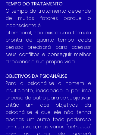
TEMPO DO TRATAMENTO
O tempo do tratamento depende 
de muitos fatores porque o 
inconsciente é
atemporal, não existe uma fórmula 
pronta de quanto tempo cada 
pessoa precisará para acessar 
seus conflitos e conseguir melhor 
direcionar a sua própria vida.
OBJETIVOS DA PSICANÁLISE
Para a psicanálise o homem é 
insuficiente, inacabado e por isso 
precisa do outro para se subjetivar. 
Então um dos objetivos da 
psicanálise é que ele não tenha 
apenas um outro todo poderoso 
em sua vida, mas vários "
outrinhos"
com os quais ele poderá 