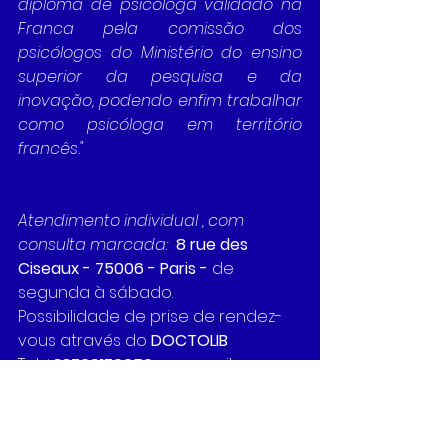
diploma de psicóloga validado na 
Franca pela comissão dos 
psicólogos do Ministério do ensino 
superior da pesquisa e da 
inovação, podendo enfim trabalhar 
como psicóloga em território 
francês."
Atendimento individual , com 
consulta marcada: 
8 rue des 
Ciseaux - 75006 - Paris - 
de 
segunda à sábado.
Possibilidade de prise de rendez-
vous através do 
DOCTOLIB
Tel: +
33769170050 
ou e-mail para
martalima76@hotmail.com