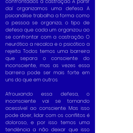
confrontados à castração. A partir 
daí organizamos uma defesa. A 
psicanálise trabalha a forma como 
a pessoa se organiza, o tipo de 
defesa que cada um organizou ao 
se confrontar com a castração. O 
neurótico a recalca e o psicótico a 
rejeita. Todos temos uma barreira 
que separa o consciente do 
inconsciente, mas as vezes essa 
barreira pode ser mais forte em 
uns do que em outros.
Afrouxando essa defesa, o 
inconsciente vai se tornando 
acessível ao consciente. Mas isso 
pode doer, lidar com os conflitos é 
doloroso, e por isso temos uma 
tendência a não deixar que isso 