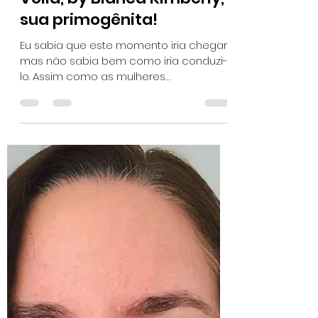
Valéria Moreira
30 de mar. de 2022
3 min de leitura
Valéria Moreira -
fundadora da Agence Me
Voilà, by Bianca Kimberly,
sua primogênita!
Eu sabia que este momento iria chegar,
mas não sabia bem como iria conduzi-
lo. Assim como as mulheres
apresentadas ao longo deste mês,...