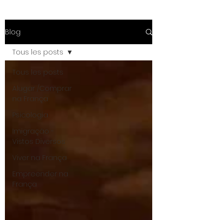
Blog
Tous les posts
Tous les posts
Alugar /Comprar
na França
Psicologia
Imigração -
Vistos Diversos
Viver na França
Empreender na
França