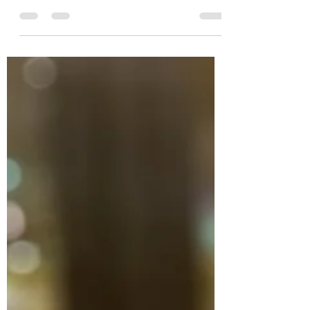
Durante todo o mês de março,
apresentei aqui perfis de diversas
mulheres que em suas escalas e
competências, colaboram com um
mundo...