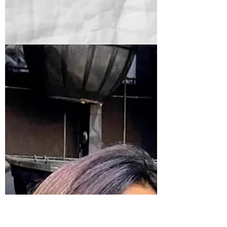
28 de mar. de 2022
3 min de leitura
Celuy Roberta Hundzinski -
Da Science Po aos Cristais
- um percurso
politicamente correto!
Para não correr o risco de errar na
escolha de palavras e normas
gramaticais, deixarei a apresentação
de hoje integralmente por conta da...