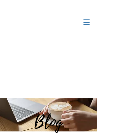
Serviços especializados para
expatriados e imigrantes
brasileiros
Receber chamada em 24h*
Login
Blog