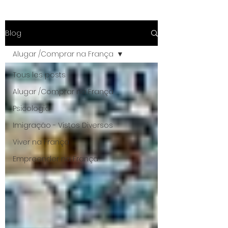
Blog
Alugar /Comprar na França
Tous les posts
Alugar /Comprar na França
Psicologia
Imigração - Vistos Diversos
Viver na França
Empreender na França