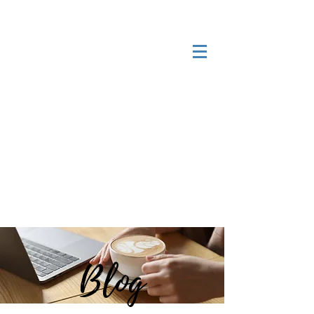
Serviços especializados para
expatriados e imigrantes
brasileiros
Receber chamada em 24h*
Login
Blog